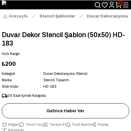
Size Özel "HG10" Kodu ile Sepette Hemen %10 İndirim Fırsatını
Kaçırmayın!
Anasayfa
Stencil Şablonlar
Duvar Dekorasyonu S
Duvar Dekor Stencil Şablon (50x50) HD-
183
Hızlı Kargo
₺200
Kategori
Duvar Dekorasyonu Stencil
Marka
Stencil Tasarım
Stok Kodu
HD-183
24 Saat İçinde Kargoda
Gelince Haber Ver
Yorum Yaz
Tavsiye Et
Fiyat Alarmı
Paylaş
Karşılaştır