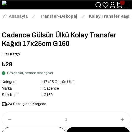
Size Özel "HG10" Kodu ile Sepette Hemen %10 İndirim Fırsatını
Kaçırmayın!
Anasayfa
Transfer-Dekopaj
Kolay Transfer Kağıd
Cadence Gülsün Ülkü Kolay Transfer
Kağıdı 17x25cm G160
Hızlı Kargo
₺28
Stokta var, hemen sipariş ver
Kategori
17x25 Gülsün Ülkü
Marka
Cadence
Stok Kodu
G160
24 Saat İçinde Kargoda