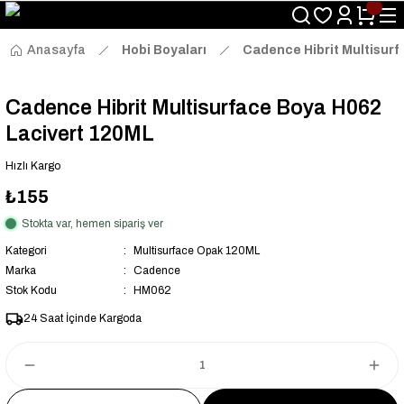
Size Özel "HG10" Kodu ile Sepette Hemen %10 İndirim Fırsatını
Kaçırmayın!
Anasayfa
Hobi Boyaları
Cadence Hibrit Multisurf
Cadence Hibrit Multisurface Boya H062
Lacivert 120ML
Hızlı Kargo
₺155
Stokta var, hemen sipariş ver
Kategori
Multisurface Opak 120ML
Marka
Cadence
Stok Kodu
HM062
24 Saat İçinde Kargoda