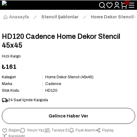
Size Özel "HG10" Kodu ile Sepette Hemen %10 İndirim Fırsatını
Kaçırmayın!
Anasayfa
Stencil Şablonlar
Home Dekor Stencil 
HD120 Cadence Home Dekor Stencil
45x45
Hızlı Kargo
₺161
Kategori
Home Dekor Stencil (45x45)
Marka
Cadence
Stok Kodu
HD120
24 Saat İçinde Kargoda
Gelince Haber Ver
Yorum Yaz
Tavsiye Et
Fiyat Alarmı
Paylaş
Karşılaştır