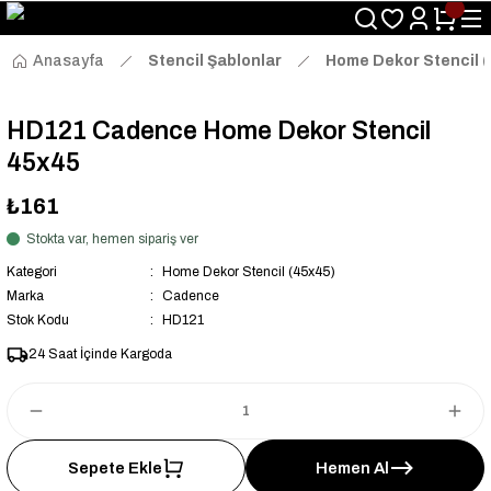
Size Özel "HG10" Kodu ile Sepette Hemen %10 İndirim Fırsatını
Kaçırmayın!
Anasayfa
Stencil Şablonlar
Home Dekor Stencil 
HD121 Cadence Home Dekor Stencil
45x45
₺161
Stokta var, hemen sipariş ver
Kategori
Home Dekor Stencil (45x45)
Marka
Cadence
Stok Kodu
HD121
24 Saat İçinde Kargoda
Sepete Ekle
Hemen Al