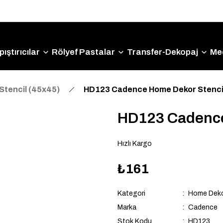
Size Özel "HG10" Kodu ile Sepette Hemen %10 İndirim
Fırsatını Kaçırmayın!
ıştırıcılar
Rölyef Pastalar
Transfer-Dekopaj
Me
Stencil (45x45)
HD123 Cadence Home Dekor Stenci
HD123 Cadence
Hızlı Kargo
₺161
Kategori
Home Dekor
Marka
Cadence
Stok Kodu
HD123