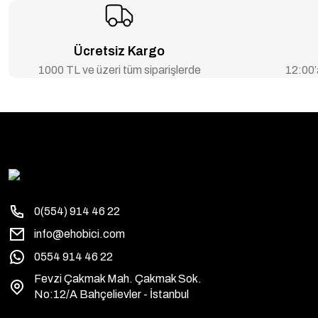
Ücretsiz Kargo
1000 TL ve üzeri tüm siparişlerde
12:00’a
0(554) 914 46 22
info@ehobici.com
0554 914 46 22
Fevzi Çakmak Mah. Çakmak Sok.
No:12/A Bahçelievler - İstanbul