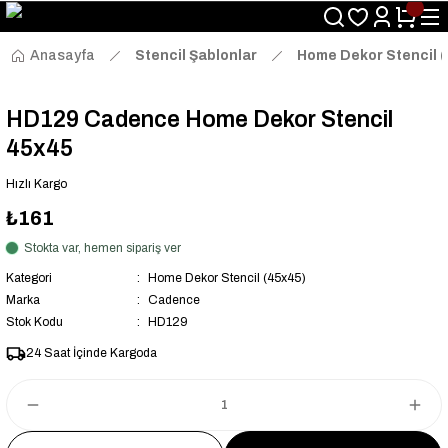
Size Özel "HG10" Kodu ile Sepette Hemen %10 İndirim Fırsatını
Kaçırmayın!
Anasayfa
Stencil Şablonlar
Home Dekor Stencil 
HD129 Cadence Home Dekor Stencil
45x45
Hızlı Kargo
₺161
Stokta var, hemen sipariş ver
Kategori
Home Dekor Stencil (45x45)
Marka
Cadence
Stok Kodu
HD129
24 Saat İçinde Kargoda