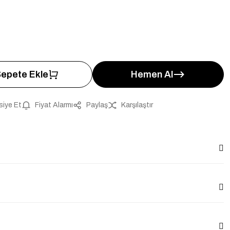
epete Ekle
Hemen Al
siye Et
Fiyat Alarmı
Paylaş
Karşılaştır