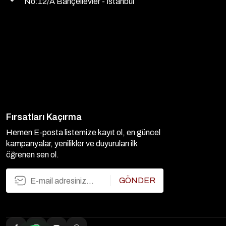
No:12/A Bahçelievler - İstanbul
Fırsatları Kaçırma
Hemen E-posta listemize kayıt ol, en güncel
kampanyalar, yenilikler ve duyuruları ilk
öğrenen sen ol.
GÖNDER