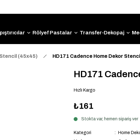
Size Özel "HG10" Kodu ile Sepette Hemen %10 İndirim
Fırsatını Kaçırmayın!
ıştırıcılar
Rölyef Pastalar
Transfer-Dekopaj
Me
Stencil (45x45)
HD171 Cadence Home Dekor Stenci
HD171 Cadence
Hızlı Kargo
₺161
Stokta var, hemen sipariş ver
Kategori
Home Dekor