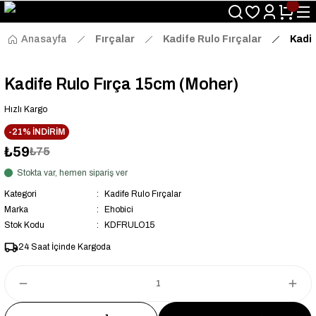
Size Özel "HG10" Kodu ile Sepette Hemen %10 İndirim Fırsatını
Kaçırmayın!
Anasayfa
Fırçalar
Kadife Rulo Fırçalar
Kadif
Kadife Rulo Fırça 15cm (Moher)
Hızlı Kargo
-21% İNDİRİM
₺59
₺75
Stokta var, hemen sipariş ver
Kategori
Kadife Rulo Fırçalar
Marka
Ehobici
Stok Kodu
KDFRULO15
24 Saat İçinde Kargoda