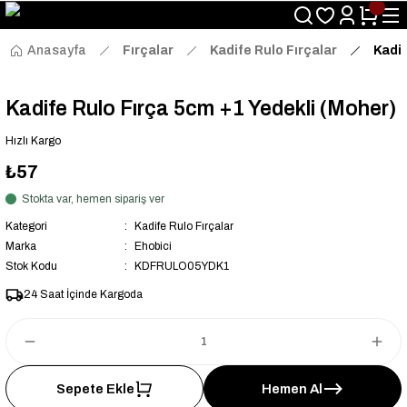
Size Özel "HG10" Kodu ile Sepette Hemen %10 İndirim Fırsatını
Kaçırmayın!
Anasayfa
Fırçalar
Kadife Rulo Fırçalar
Kadif
Kadife Rulo Fırça 5cm +1 Yedekli (Moher)
Hızlı Kargo
₺57
Stokta var, hemen sipariş ver
Kategori
Kadife Rulo Fırçalar
Marka
Ehobici
Stok Kodu
KDFRULO05YDK1
24 Saat İçinde Kargoda
Sepete Ekle
Hemen Al