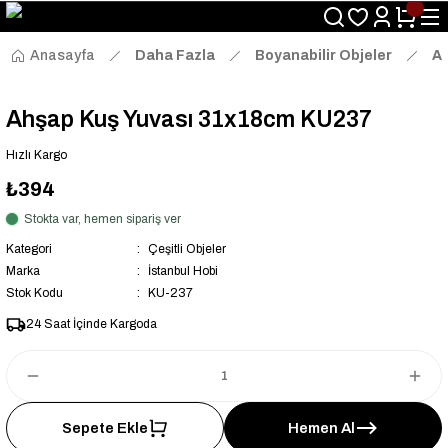
Size Özel "HG10" Kodu ile Sepette Hemen %10 İndirim Fırsatını
Kaçırmayın!
Anasayfa
Daha Fazla
Boyanabilir Objeler
Ah
Ahşap Kuş Yuvası 31x18cm KU237
Hızlı Kargo
₺394
Stokta var, hemen sipariş ver
Kategori
Çeşitli Objeler
Marka
İstanbul Hobi
Stok Kodu
KU-237
24 Saat İçinde Kargoda
Sepete Ekle
Hemen Al