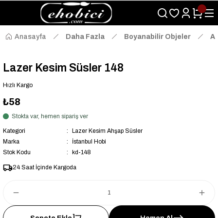
Size Özel "HG10" Kodu ile Sepette Hemen %10 İndirim Fırsatını
Kaçırmayın!
Anasayfa
Daha Fazla
Boyanabilir Objeler
Ah
Lazer Kesim Süsler 148
Hızlı Kargo
₺58
Stokta var, hemen sipariş ver
Kategori
Lazer Kesim Ahşap Süsler
Marka
İstanbul Hobi
Stok Kodu
kd-148
24 Saat İçinde Kargoda
Sepete Ekle
Hemen Al