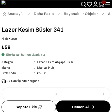
Size Özel "HG10" Kodu ile Sepette Hemen %10 İndirim Fırsatını
Kaçırmayın!
Anasayfa
Daha Fazla
Boyanabilir Objeler
Ah
Lazer Kesim Süsler 341
Hızlı Kargo
₺58
Stokta var, hemen sipariş ver
Kategori
Lazer Kesim Ahşap Süsler
Marka
İstanbul Hobi
Stok Kodu
kd-341
24 Saat İçinde Kargoda
Sepete Ekle
Hemen Al