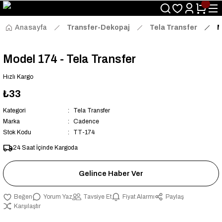
Size Özel "HG10" Kodu ile Sepette Hemen %10 İndirim Fırsatını
Kaçırmayın!
Anasayfa
Transfer-Dekopaj
Tela Transfer
M
Model 174 - Tela Transfer
Hızlı Kargo
₺33
Kategori
Tela Transfer
Marka
Cadence
Stok Kodu
TT-174
24 Saat İçinde Kargoda
Gelince Haber Ver
Yorum Yaz
Tavsiye Et
Fiyat Alarmı
Paylaş
Karşılaştır