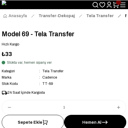
Size Özel "HG10" Kodu ile Sepette Hemen %10 İndirim Fırsatını
Kaçırmayın!
Anasayfa
Transfer-Dekopaj
Tela Transfer
M
Model 69 - Tela Transfer
Hızlı Kargo
₺33
Stokta var, hemen sipariş ver
Kategori
Tela Transfer
Marka
Cadence
Stok Kodu
TT-69
24 Saat İçinde Kargoda
Sepete Ekle
Hemen Al