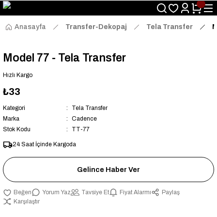
Size Özel "HG10" Kodu ile Sepette Hemen %10 İndirim Fırsatını
Kaçırmayın!
Anasayfa
Transfer-Dekopaj
Tela Transfer
M
Model 77 - Tela Transfer
Hızlı Kargo
₺33
Kategori
Tela Transfer
Marka
Cadence
Stok Kodu
TT-77
24 Saat İçinde Kargoda
Gelince Haber Ver
Yorum Yaz
Tavsiye Et
Fiyat Alarmı
Paylaş
Karşılaştır