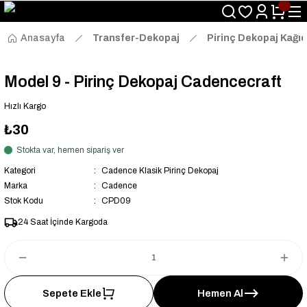
Size Özel "HG10" Kodu ile Sepette Hemen %10 İndirim Fırsatını
Kaçırmayın!
Anasayfa
Transfer-Dekopaj
Pirinç Dekopaj Kağıd
Model 9 - Pirinç Dekopaj Cadencecraft
Hızlı Kargo
₺30
Stokta var, hemen sipariş ver
Kategori
Cadence Klasik Pirinç Dekopaj
Marka
Cadence
Stok Kodu
CPD09
24 Saat İçinde Kargoda
Sepete Ekle
Hemen Al