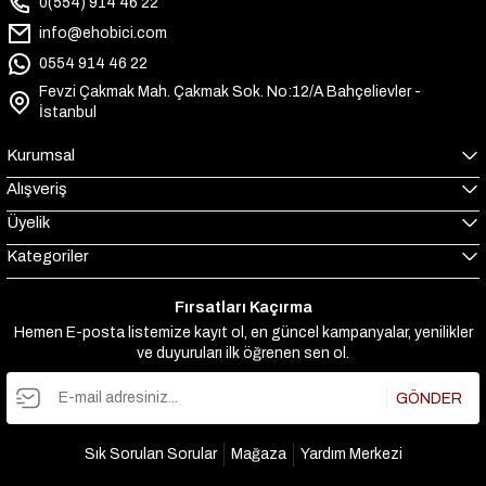
0(554) 914 46 22
info@ehobici.com
0554 914 46 22
Fevzi Çakmak Mah. Çakmak Sok. No:12/A Bahçelievler -
İstanbul
Kurumsal
Alışveriş
Üyelik
Kategoriler
Fırsatları Kaçırma
Hemen E-posta listemize kayıt ol, en güncel kampanyalar, yenilikler
ve duyuruları ilk öğrenen sen ol.
GÖNDER
Sık Sorulan Sorular
Mağaza
Yardım Merkezi