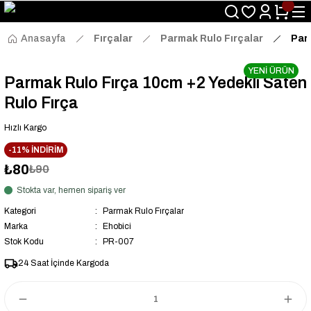
Size Özel "HG10" Kodu ile Sepette Hemen %10 İndirim Fırsatını
Kaçırmayın!
Anasayfa
Fırçalar
Parmak Rulo Fırçalar
Par
YENİ ÜRÜN
Parmak Rulo Fırça 10cm +2 Yedekli Saten
Rulo Fırça
Hızlı Kargo
-11% İNDİRİM
₺80
₺90
Stokta var, hemen sipariş ver
Kategori
Parmak Rulo Fırçalar
Marka
Ehobici
Stok Kodu
PR-007
24 Saat İçinde Kargoda