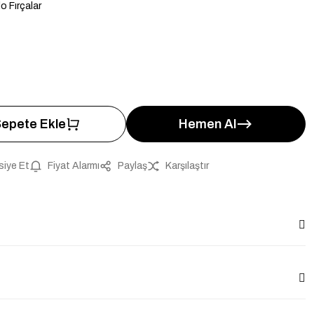
o Fırçalar
epete Ekle
Hemen Al
siye Et
Fiyat Alarmı
Paylaş
Karşılaştır