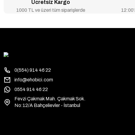
Ücretsiz Kargo
1000 TL ve üzeri tüm siparişlerde
12:00’a
0(554) 914 46 22
info@ehobici.com
0554 914 46 22
Fevzi Çakmak Mah. Çakmak Sok.
No:12/A Bahçelievler - İstanbul