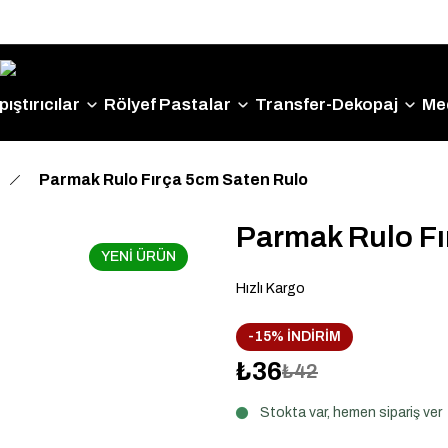
Size Özel "HG10" Kodu ile Sepette Hemen %10 İndirim
Fırsatını Kaçırmayın!
ıştırıcılar
Rölyef Pastalar
Transfer-Dekopaj
Me
Parmak Rulo Fırça 5cm Saten Rulo
Parmak Rulo Fı
YENİ ÜRÜN
Hızlı Kargo
-15% İNDİRİM
₺36
₺42
Stokta var, hemen sipariş ver