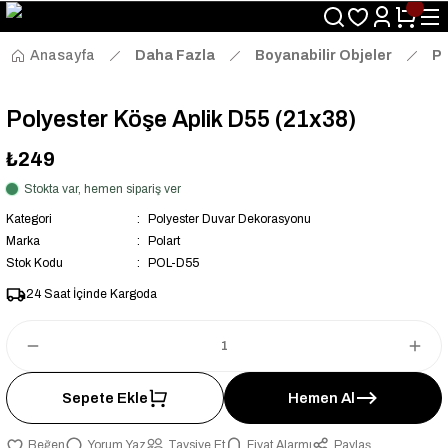
Size Özel "HG10" Kodu ile Sepette Hemen %10 İndirim Fırsatını
Kaçırmayın!
Anasayfa
Daha Fazla
Boyanabilir Objeler
Po
Polyester Köşe Aplik D55 (21x38)
₺249
Stokta var, hemen sipariş ver
Kategori
Polyester Duvar Dekorasyonu
Marka
Polart
Stok Kodu
POL-D55
24 Saat İçinde Kargoda
Sepete Ekle
Hemen Al
Yorum Yaz
Tavsiye Et
Fiyat Alarmı
Paylaş