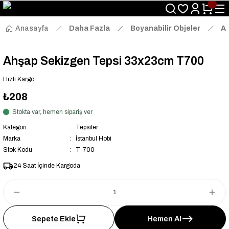
Size Özel "HG10" Kodu ile Sepette Hemen %10 İndirim Fırsatını
Kaçırmayın!
Anasayfa
Daha Fazla
Boyanabilir Objeler
Ah
Ahşap Sekizgen Tepsi 33x23cm T700
Hızlı Kargo
₺208
Stokta var, hemen sipariş ver
Kategori
Tepsiler
Marka
İstanbul Hobi
Stok Kodu
T-700
24 Saat İçinde Kargoda
Sepete Ekle
Hemen Al