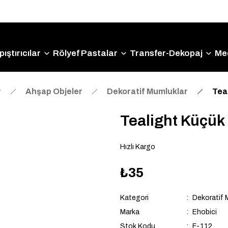
Size Özel "HG10" Kodu ile Sepette Hemen %10 İndirim
Fırsatını Kaçırmayın!
ıştırıcılar
Rölyef Pastalar
Transfer-Dekopaj
Me
r
Ahşap Objeler
Dekoratif Mumluklar
Tea
Tealight Küçük
Hızlı Kargo
₺35
Kategori
Dekoratif 
Marka
Ehobici
Stok Kodu
F-112