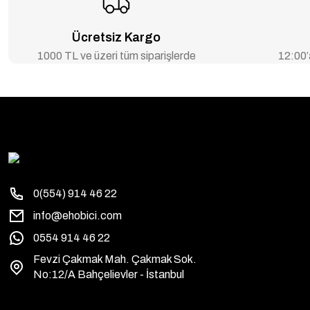
Ücretsiz Kargo
1000 TL ve üzeri tüm siparişlerde
12:00’a
0(554) 914 46 22
info@ehobici.com
0554 914 46 22
Fevzi Çakmak Mah. Çakmak Sok.
No:12/A Bahçelievler - İstanbul