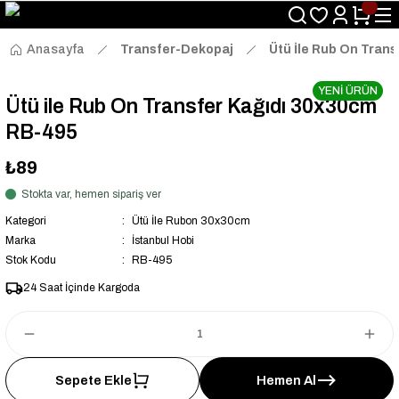
Size Özel "HG10" Kodu ile Sepette Hemen %10 İndirim Fırsatını
Kaçırmayın!
Anasayfa
Transfer-Dekopaj
Ütü İle Rub On Trans
YENİ ÜRÜN
Ütü ile Rub On Transfer Kağıdı 30x30cm
RB-495
₺89
Stokta var, hemen sipariş ver
Kategori
Ütü İle Rubon 30x30cm
Marka
İstanbul Hobi
Stok Kodu
RB-495
24 Saat İçinde Kargoda
Sepete Ekle
Hemen Al