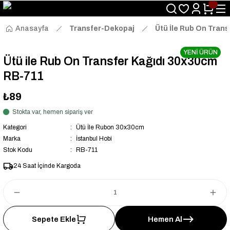
Size Özel "HG10" Kodu ile Sepette Hemen %10 İndirim Fırsatını
Kaçırmayın!
Anasayfa
Transfer-Dekopaj
Ütü İle Rub On Trans
YENİ ÜRÜN
Ütü ile Rub On Transfer Kağıdı 30x30cm
RB-711
₺89
Stokta var, hemen sipariş ver
Kategori
Ütü İle Rubon 30x30cm
Marka
İstanbul Hobi
Stok Kodu
RB-711
24 Saat İçinde Kargoda
Sepete Ekle
Hemen Al