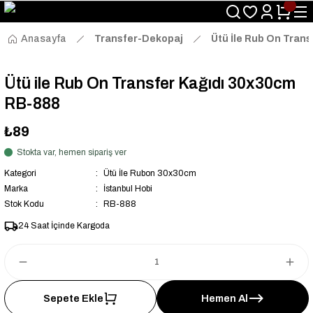
Size Özel "HG10" Kodu ile Sepette Hemen %10 İndirim Fırsatını
Kaçırmayın!
Anasayfa
Transfer-Dekopaj
Ütü İle Rub On Trans
Ütü ile Rub On Transfer Kağıdı 30x30cm
RB-888
₺89
Stokta var, hemen sipariş ver
Kategori
Ütü İle Rubon 30x30cm
Marka
İstanbul Hobi
Stok Kodu
RB-888
24 Saat İçinde Kargoda
Sepete Ekle
Hemen Al