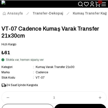
Size Özel "HG10" Kodu ile Sepette Hemen %10 İndirim Fırsatını
Kaçırmayın!
Anasayfa
Transfer-Dekopaj
Kumaş Transfer Kağı
VT-07 Cadence Kumaş Varak Transfer
21x30cm
Hızlı Kargo
₺61
Stokta var, hemen sipariş ver
Kategori
Kumaş Varak Transfer 21x30
Marka
Cadence
Stok Kodu
VT-07
24 Saat İçinde Kargoda