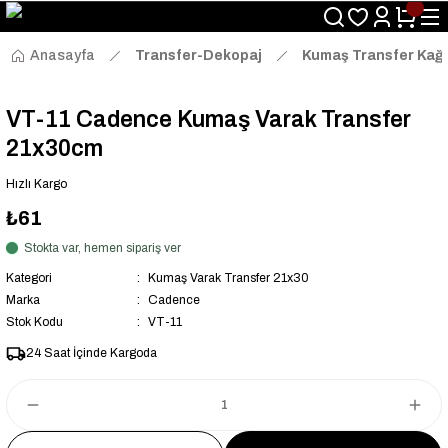
Size Özel "HG10" Kodu ile Sepette Hemen %10 İndirim Fırsatını
Kaçırmayın!
Anasayfa
Transfer-Dekopaj
Kumaş Transfer Kağı
VT-11 Cadence Kumaş Varak Transfer
21x30cm
Hızlı Kargo
₺61
Stokta var, hemen sipariş ver
Kategori
Kumaş Varak Transfer 21x30
Marka
Cadence
Stok Kodu
VT-11
24 Saat İçinde Kargoda