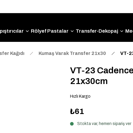
Size Özel "HG10" Kodu ile Sepette Hemen %10 İndirim
Fırsatını Kaçırmayın!
ıştırıcılar
Rölyef Pastalar
Transfer-Dekopaj
Me
fer Kağıdı
Kumaş Varak Transfer 21x30
VT-2
VT-23 Cadence
21x30cm
Hızlı Kargo
₺61
Stokta var, hemen sipariş ver