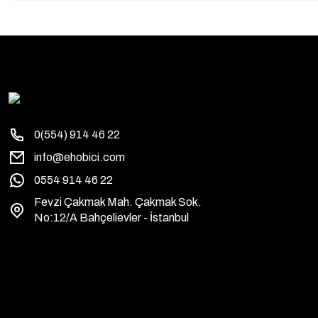
0(554) 914 46 22
info@ehobici.com
0554 914 46 22
Fevzi Çakmak Mah. Çakmak Sok.
No:12/A Bahçelievler - İstanbul