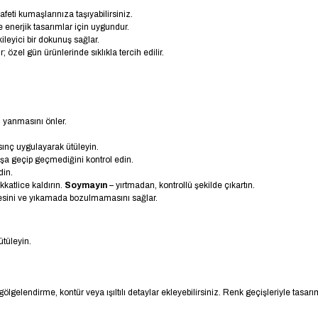
feti kumaşlarınıza taşıyabilirsiniz.
e enerjik tasarımlar için uygundur.
ileyici bir dokunuş sağlar.
ir; özel gün ürünlerinde sıklıkla tercih edilir.
n yanmasını önler.
sınç uygulayarak ütüleyin.
şa geçip geçmediğini kontrol edin.
din.
atlice kaldırın.
Soymayın
– yırtmadan, kontrollü şekilde çıkartın.
esini ve yıkamada bozulmamasını sağlar.
tüleyin.
, gölgelendirme, kontür veya ışıltılı detaylar ekleyebilirsiniz. Renk geçişleriyle tasar