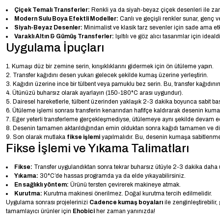
Çiçek Temalı Transferler:
Renkli ya da siyah-beyaz çiçek desenleri ile zara
Modern Sulu Boya Efektli Modeller:
Canlı ve geçişli renkler sunar, genç v
Siyah-Beyaz Desenler:
Minimalist ve klasik tarz sevenler için sade ama etk
Varaklı Altın & Gümüş Transferler:
Işıltılı ve göz alıcı tasarımlar için ideald
Uygulama İpuçları
Kumaşı düz bir zemine serin, kırışıklıklarını gidermek için ön ütüleme yapın.
Transfer kağıdını desen yukarı gelecek şekilde kumaş üzerine yerleştirin.
Kağıdın üzerine ince bir tülbent veya pamuklu bez serin. Bu, transfer kağıdını
Ütünüzü buharsız olarak ayarlayın (150-180°C arası uygundur).
Dairesel hareketlerle, tülbent üzerinden yaklaşık 2-3 dakika boyunca sabit ba
Ütüleme işlemi sonrası transferin kenarından hafifçe kaldırarak desenin kuma
Eğer yeterli transferleme gerçekleşmediyse, ütülemeye aynı şekilde devam e
Desenin tamamen aktarıldığından emin olduktan sonra kağıdı tamamen ve dikk
Son olarak mutlaka
fikse işlemi
yapılmalıdır. Bu, desenin kumaşa sabitlenm
Fikse İşlemi ve Yıkama Talimatları
Fikse:
Transfer uygulandıktan sonra tekrar buharsız ütüyle 2-3 dakika daha ü
Yıkama:
30°C’de hassas programda ya da elde yıkayabilirsiniz.
En sağlıklı yöntem:
Ürünü tersten çevirerek makineye atmak.
Kurutma:
Kurutma makinesi önerilmez. Doğal kurutma tercih edilmelidir.
Uygulama sonrası projelerinizi
Cadence kumaş boyaları
ile zenginleştirebilir
tamamlayıcı ürünler için
Ehobici
her zaman yanınızda!