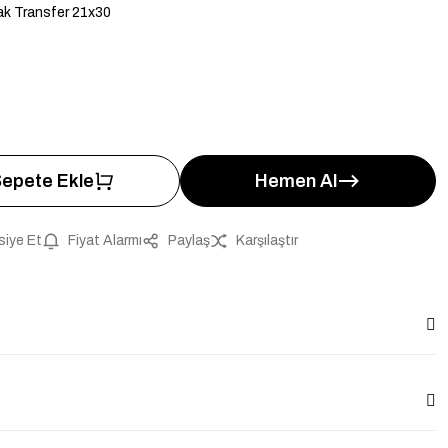
k Transfer 21x30
epete Ekle
Hemen Al
siye Et
Fiyat Alarmı
Paylaş
Karşılaştır