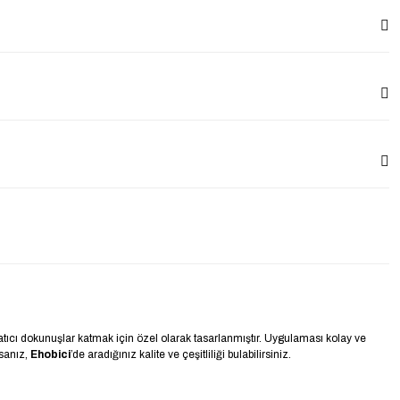
atıcı dokunuşlar katmak için özel olarak tasarlanmıştır. Uygulaması kolay ve
rsanız,
Ehobici
’de aradığınız kalite ve çeşitliliği bulabilirsiniz.