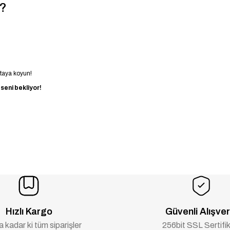
ı?
rtaya koyun!
 seni bekliyor!
Hızlı Kargo
Güvenli Alışver
 kadar ki tüm siparişler
256bit SSL Sertifik