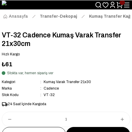
Size Özel "HG10" Kodu ile Sepette Hemen %10 İndirim Fırsatını
Kaçırmayın!
Anasayfa
Transfer-Dekopaj
Kumaş Transfer Kağı
VT-32 Cadence Kumaş Varak Transfer
21x30cm
Hızlı Kargo
₺61
Stokta var, hemen sipariş ver
Kategori
Kumaş Varak Transfer 21x30
Marka
Cadence
Stok Kodu
VT-32
24 Saat İçinde Kargoda