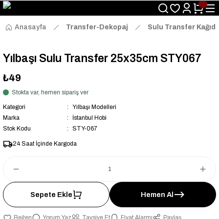
Size Özel "HG10" Kodu ile Sepette Hemen %10 İndirim Fırsatını
Kaçırmayın!
Anasayfa
Transfer-Dekopaj
Sulu Transfer Kağıdı
Yılbaşı Sulu Transfer 25x35cm STY067
₺49
Stokta var, hemen sipariş ver
Kategori
Yılbaşı Modelleri
Marka
İstanbul Hobi
Stok Kodu
STY-067
24 Saat İçinde Kargoda
Sepete Ekle
Hemen Al
Yorum Yaz
Tavsiye Et
Fiyat Alarmı
Paylaş