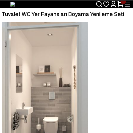
Size Özel "HG10" Kodu ile Sepette Hemen %10 İndirim Fırsatını
Kaçırmayın!
Tuvalet WC Yer Fayansları Boyama Yenileme Seti