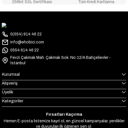
256bit SSL Sertifikası
Tüm Kredi Kartlarına
0(554) 914 46 22
info@ehobici.com
0554 914 46 22
Fevzi Çakmak Mah. Çakmak Sok. No:12/A Bahçelievler -
İstanbul
Kurumsal
Alışveriş
Üyelik
Kategoriler
Fırsatları Kaçırma
Hemen E-posta listemize kayıt ol, en güncel kampanyalar, yenilikler
ve duyuruları ilk öğrenen sen ol.