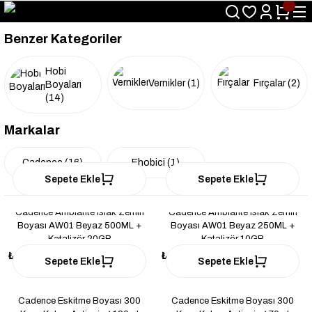
Size Özel "HG10" Kodu ile Sepette Hemen %10 İndirim Fırsatını
Kaçırmayın!
Benzer Kategoriler
Hobi
Vernikler
(1)
Fırçalar
(2)
Boyaları
(14)
Markalar
Cadence
(16)
Ehobici
(1)
Sepete Ekle
Sepete Ekle
Cadence Ambiante Islak Zemin
Cadence Ambiante Islak Zemin
Boyası AW01 Beyaz 500ML +
Boyası AW01 Beyaz 250ML +
Katalizör 20GR
Katalizör 10GR
₺785
₺420
Sepete Ekle
Sepete Ekle
Cadence Eskitme Boyası 300
Cadence Eskitme Boyası 300