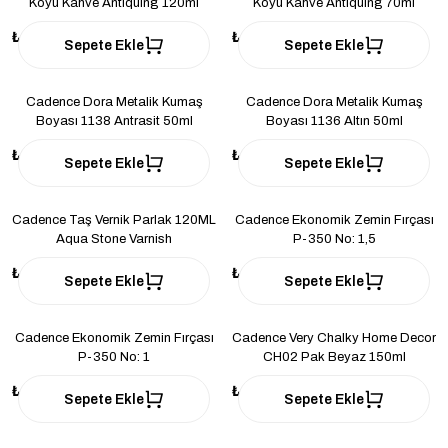
Koyu Kahve Antiquing 120ml
Koyu Kahve Antiquing 70ml
₺154
₺114
Sepete Ekle
Sepete Ekle
Cadence Dora Metalik Kumaş
Cadence Dora Metalik Kumaş
Boyası 1138 Antrasit 50ml
Boyası 1136 Altın 50ml
₺133
₺133
Sepete Ekle
Sepete Ekle
Cadence Taş Vernik Parlak 120ML
Cadence Ekonomik Zemin Fırçası
Aqua Stone Varnish
P-350 No: 1,5
₺227
₺160
Sepete Ekle
Sepete Ekle
Cadence Ekonomik Zemin Fırçası
Cadence Very Chalky Home Decor
P-350 No: 1
CH02 Pak Beyaz 150ml
₺115
₺157
Sepete Ekle
Sepete Ekle