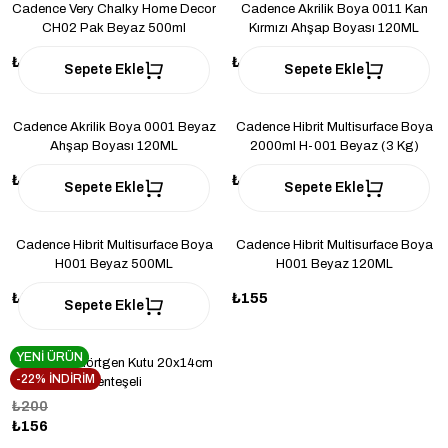
Cadence Very Chalky Home Decor
Cadence Akrilik Boya 0011 Kan
CH02 Pak Beyaz 500ml
Kırmızı Ahşap Boyası 120ML
₺419
₺116
Sepete Ekle
Sepete Ekle
Cadence Akrilik Boya 0001 Beyaz
Cadence Hibrit Multisurface Boya
Ahşap Boyası 120ML
2000ml H-001 Beyaz (3 Kg)
₺116
₺1.550
Sepete Ekle
Sepete Ekle
Cadence Hibrit Multisurface Boya
Cadence Hibrit Multisurface Boya
H001 Beyaz 500ML
H001 Beyaz 120ML
₺520
₺155
Sepete Ekle
YENİ ÜRÜN
Ahşap Dikdörtgen Kutu 20x14cm
-22% İNDİRİM
Menteşeli
₺200
₺156